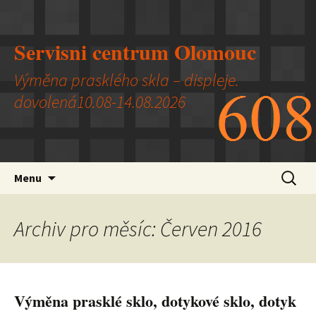
Servisni centrum Olomouc
Výměna prasklého skla – displeje.
dovolená10.08-14.08.2026
Přejít k obsahu webu
Vyhledá
Menu
Archiv pro měsíc: Červen 2016
Výměna prasklé sklo, dotykové sklo, dotyk