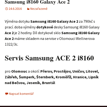
Samsung i8160 Galaxy Ace 2
24.6.2016
Nezařazené
Výměna dotyku
Samsung i8160 Galaxy Ace 2
za 790kč s
prací. doba výměny
dotykové
desky Samsung i8160 Galaxy
Ace 2
je 2 hodiny. Díl dotykové sklo
Samsung i8160 Galaxy
Ace 2
máme skladem na servise v Olomouci Wellnerova
1322/3c.
Servis Samsung ACE 2 i8160
pro
Olomouc
a okolí:
Přerov, Prostějov, Uničov, Litovel,
Zábřeh, Šumperk, Šternberk, Kroměříž, Hranice, Lipník
nad Bečvou, Jeseník, Bruntál
Napsat komentář